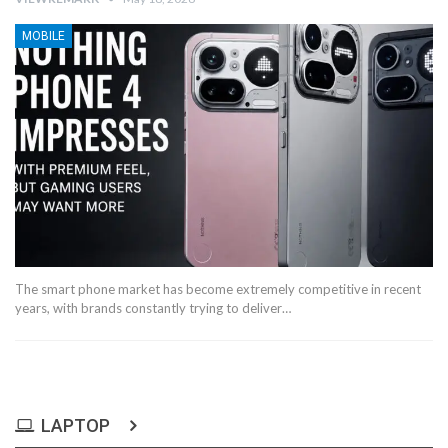
MOBILE
The smart phone market has become extremely competitive in recent
years, with brands constantly trying to deliver…
LAPTOP