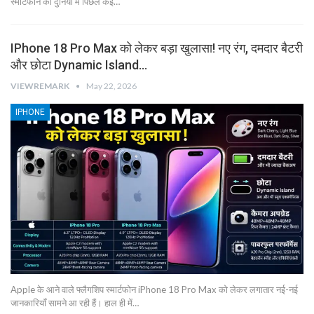
स्मार्टफोन की दुनिया में पिछले कई…
IPhone 18 Pro Max को लेकर बड़ा खुलासा! नए रंग, दमदार बैटरी
और छोटा Dynamic Island…
VIEWREMARK
May 22, 2026
IPHONE
Apple के आने वाले फ्लैगशिप स्मार्टफोन iPhone 18 Pro Max को लेकर लगातार नई-नई
जानकारियाँ सामने आ रही हैं। हाल ही में…