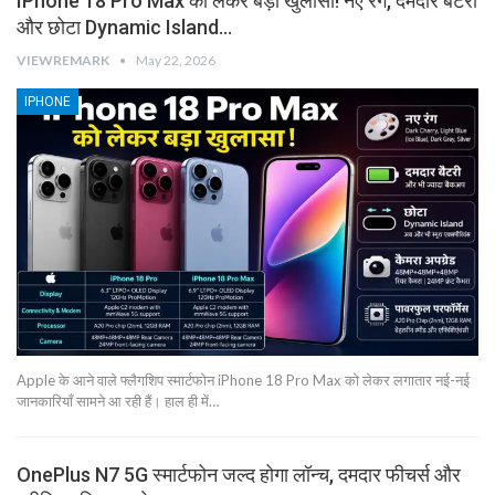
IPhone 18 Pro Max को लेकर बड़ा खुलासा! नए रंग, दमदार बैटरी
और छोटा Dynamic Island…
VIEWREMARK
May 22, 2026
IPHONE
Apple के आने वाले फ्लैगशिप स्मार्टफोन iPhone 18 Pro Max को लेकर लगातार नई-नई
जानकारियाँ सामने आ रही हैं। हाल ही में…
OnePlus N7 5G स्मार्टफोन जल्द होगा लॉन्च, दमदार फीचर्स और