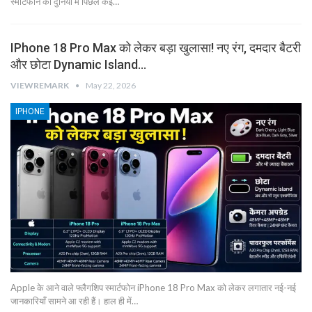
स्मार्टफोन की दुनिया में पिछले कई…
IPhone 18 Pro Max को लेकर बड़ा खुलासा! नए रंग, दमदार बैटरी
और छोटा Dynamic Island…
VIEWREMARK
May 22, 2026
IPHONE
Apple के आने वाले फ्लैगशिप स्मार्टफोन iPhone 18 Pro Max को लेकर लगातार नई-नई
जानकारियाँ सामने आ रही हैं। हाल ही में…