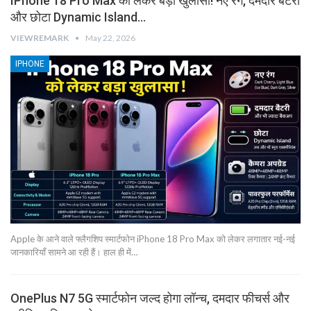
IPhone 18 Pro Max को लेकर बड़ा खुलासा! नए रंग, दमदार बैटरी
और छोटा Dynamic Island…
VIEWREMARK
May 22, 2026
IPHONE
Apple के आने वाले फ्लैगशिप स्मार्टफोन iPhone 18 Pro Max को लेकर लगातार नई-नई
जानकारियाँ सामने आ रही हैं। हाल ही में…
OnePlus N7 5G स्मार्टफोन जल्द होगा लॉन्च, दमदार फीचर्स और