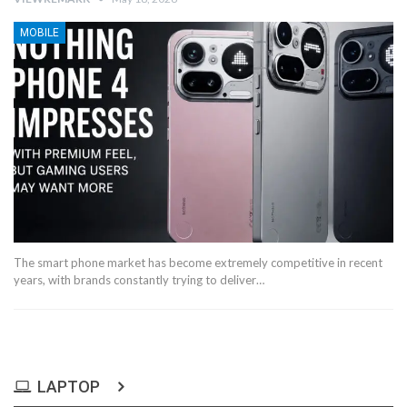
MOBILE
The smart phone market has become extremely competitive in recent
years, with brands constantly trying to deliver…
LAPTOP