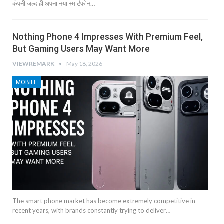
कंपनी जल्द ही अपना नया स्मार्टफोन…
Nothing Phone 4 Impresses With Premium Feel,
But Gaming Users May Want More
VIEWREMARK
May 18, 2026
MOBILE
The smart phone market has become extremely competitive in
recent years, with brands constantly trying to deliver…