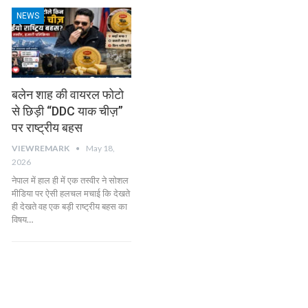
NEWS
बलेन शाह की वायरल फोटो
से छिड़ी “DDC याक चीज़”
पर राष्ट्रीय बहस
VIEWREMARK
May 18,
2026
नेपाल में हाल ही में एक तस्वीर ने सोशल
मीडिया पर ऐसी हलचल मचाई कि देखते
ही देखते वह एक बड़ी राष्ट्रीय बहस का
विषय…