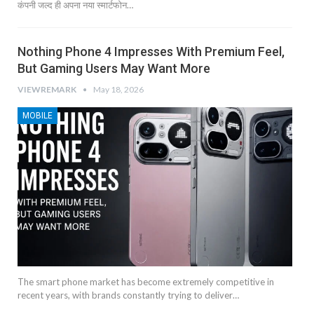
कंपनी जल्द ही अपना नया स्मार्टफोन…
Nothing Phone 4 Impresses With Premium Feel,
But Gaming Users May Want More
VIEWREMARK
May 18, 2026
MOBILE
The smart phone market has become extremely competitive in
recent years, with brands constantly trying to deliver…