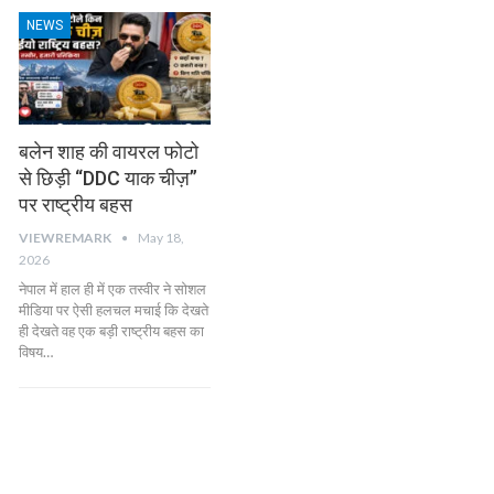
NEWS
बलेन शाह की वायरल फोटो
से छिड़ी “DDC याक चीज़”
पर राष्ट्रीय बहस
VIEWREMARK
May 18,
2026
नेपाल में हाल ही में एक तस्वीर ने सोशल
मीडिया पर ऐसी हलचल मचाई कि देखते
ही देखते वह एक बड़ी राष्ट्रीय बहस का
विषय…