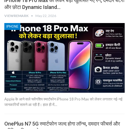
IPhone 18 Pro Max को लेकर बड़ा खुलासा! नए रंग, दमदार बैटरी
और छोटा Dynamic Island…
VIEWREMARK
May 22, 2026
IPHONE
Apple के आने वाले फ्लैगशिप स्मार्टफोन iPhone 18 Pro Max को लेकर लगातार नई-नई
जानकारियाँ सामने आ रही हैं। हाल ही में…
OnePlus N7 5G स्मार्टफोन जल्द होगा लॉन्च, दमदार फीचर्स और