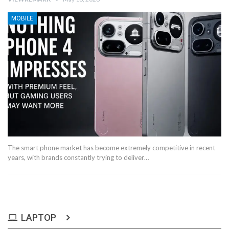
MOBILE
The smart phone market has become extremely competitive in recent
years, with brands constantly trying to deliver…
LAPTOP