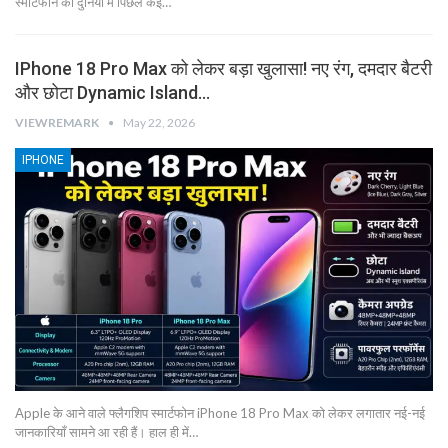
स्मार्टफोन की दुनिया में पिछले कई…
IPhone 18 Pro Max को लेकर बड़ा खुलासा! नए रंग, दमदार बैटरी
और छोटा Dynamic Island…
VIEWREMARK
May 22, 2026
IPHONE
Apple के आने वाले फ्लैगशिप स्मार्टफोन iPhone 18 Pro Max को लेकर लगातार नई-नई
जानकारियाँ सामने आ रही हैं। हाल ही में…