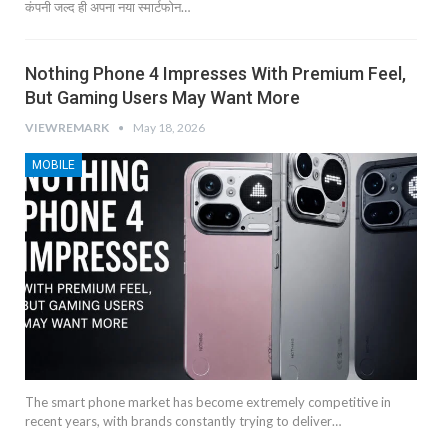
कंपनी जल्द ही अपना नया स्मार्टफोन…
Nothing Phone 4 Impresses With Premium Feel,
But Gaming Users May Want More
VIEWREMARK
May 18, 2026
MOBILE
The smart phone market has become extremely competitive in
recent years, with brands constantly trying to deliver…