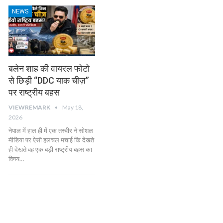
NEWS
बलेन शाह की वायरल फोटो
से छिड़ी “DDC याक चीज़”
पर राष्ट्रीय बहस
VIEWREMARK
May 18,
2026
नेपाल में हाल ही में एक तस्वीर ने सोशल
मीडिया पर ऐसी हलचल मचाई कि देखते
ही देखते वह एक बड़ी राष्ट्रीय बहस का
विषय…