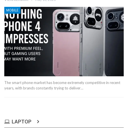
MOBILE
The smart phone market has become extremely competitive in recent
years, with brands constantly trying to deliver…
LAPTOP