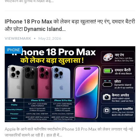
स्मार्टफोन की दुनिया में पिछले कई…
IPhone 18 Pro Max को लेकर बड़ा खुलासा! नए रंग, दमदार बैटरी
और छोटा Dynamic Island…
VIEWREMARK
May 22, 2026
IPHONE
Apple के आने वाले फ्लैगशिप स्मार्टफोन iPhone 18 Pro Max को लेकर लगातार नई-नई
जानकारियाँ सामने आ रही हैं। हाल ही में…