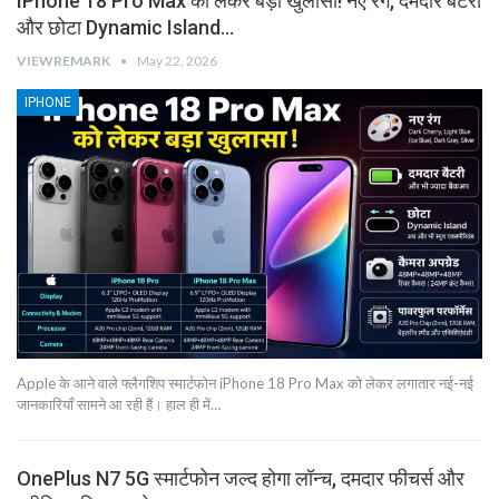
IPhone 18 Pro Max को लेकर बड़ा खुलासा! नए रंग, दमदार बैटरी
और छोटा Dynamic Island…
VIEWREMARK
May 22, 2026
IPHONE
Apple के आने वाले फ्लैगशिप स्मार्टफोन iPhone 18 Pro Max को लेकर लगातार नई-नई
जानकारियाँ सामने आ रही हैं। हाल ही में…
OnePlus N7 5G स्मार्टफोन जल्द होगा लॉन्च, दमदार फीचर्स और