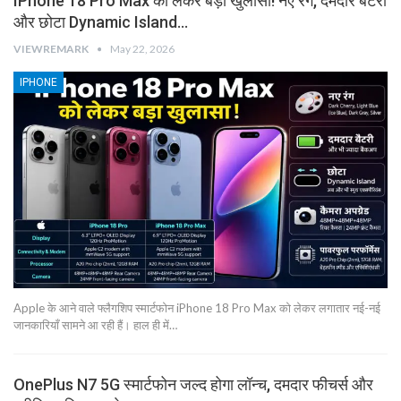
IPhone 18 Pro Max को लेकर बड़ा खुलासा! नए रंग, दमदार बैटरी
और छोटा Dynamic Island…
VIEWREMARK
May 22, 2026
IPHONE
Apple के आने वाले फ्लैगशिप स्मार्टफोन iPhone 18 Pro Max को लेकर लगातार नई-नई
जानकारियाँ सामने आ रही हैं। हाल ही में…
OnePlus N7 5G स्मार्टफोन जल्द होगा लॉन्च, दमदार फीचर्स और