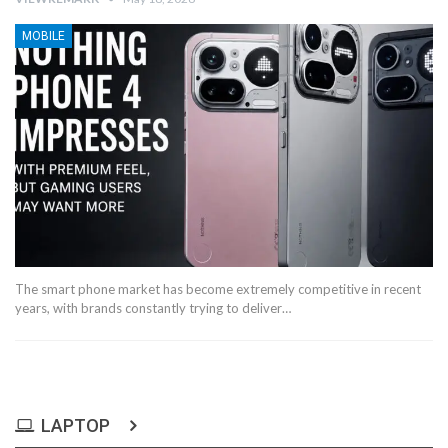
MOBILE
The smart phone market has become extremely competitive in recent
years, with brands constantly trying to deliver…
LAPTOP