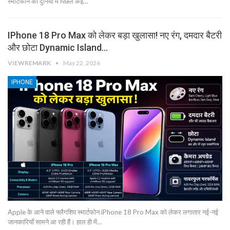
स्मार्टफोन की दुनिया में पिछले कई…
IPhone 18 Pro Max को लेकर बड़ा खुलासा! नए रंग, दमदार बैटरी
और छोटा Dynamic Island…
VIEWREMARK
May 22, 2026
IPHONE
Apple के आने वाले फ्लैगशिप स्मार्टफोन iPhone 18 Pro Max को लेकर लगातार नई-नई
जानकारियाँ सामने आ रही हैं। हाल ही में…