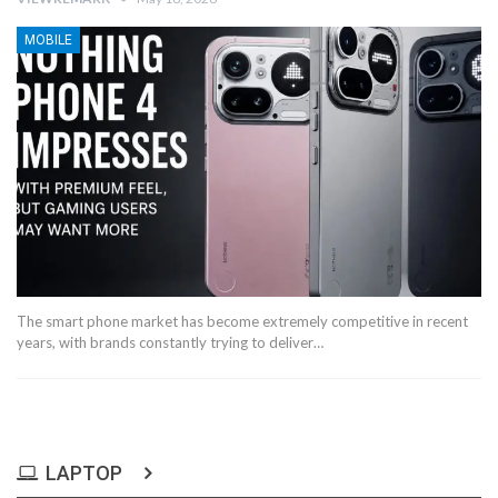
MOBILE
The smart phone market has become extremely competitive in recent
years, with brands constantly trying to deliver…
LAPTOP