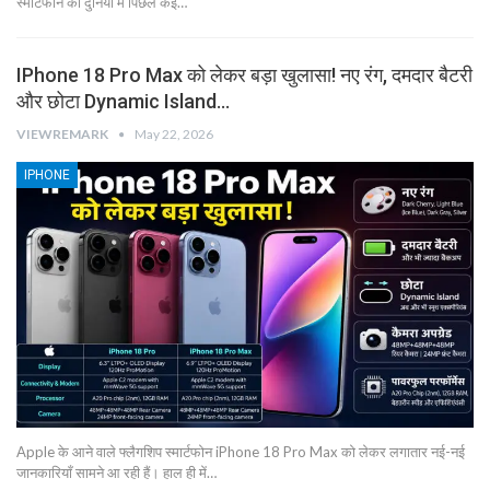
स्मार्टफोन की दुनिया में पिछले कई…
IPhone 18 Pro Max को लेकर बड़ा खुलासा! नए रंग, दमदार बैटरी
और छोटा Dynamic Island…
VIEWREMARK
May 22, 2026
IPHONE
Apple के आने वाले फ्लैगशिप स्मार्टफोन iPhone 18 Pro Max को लेकर लगातार नई-नई
जानकारियाँ सामने आ रही हैं। हाल ही में…