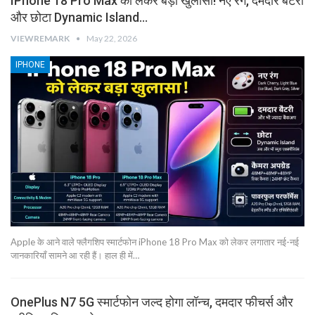
IPhone 18 Pro Max को लेकर बड़ा खुलासा! नए रंग, दमदार बैटरी
और छोटा Dynamic Island…
VIEWREMARK
May 22, 2026
IPHONE
Apple के आने वाले फ्लैगशिप स्मार्टफोन iPhone 18 Pro Max को लेकर लगातार नई-नई
जानकारियाँ सामने आ रही हैं। हाल ही में…
OnePlus N7 5G स्मार्टफोन जल्द होगा लॉन्च, दमदार फीचर्स और