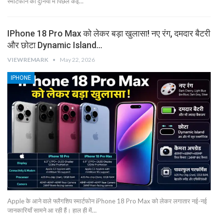
स्मार्टफोन की दुनिया में पिछले कई…
IPhone 18 Pro Max को लेकर बड़ा खुलासा! नए रंग, दमदार बैटरी
और छोटा Dynamic Island…
VIEWREMARK
May 22, 2026
IPHONE
Apple के आने वाले फ्लैगशिप स्मार्टफोन iPhone 18 Pro Max को लेकर लगातार नई-नई
जानकारियाँ सामने आ रही हैं। हाल ही में…