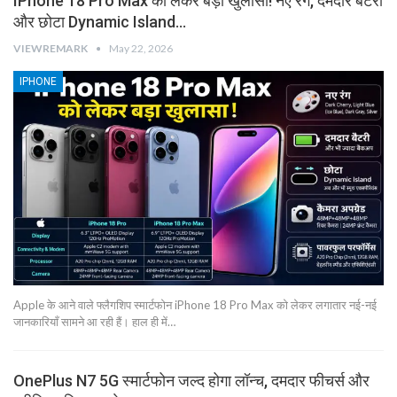
IPhone 18 Pro Max को लेकर बड़ा खुलासा! नए रंग, दमदार बैटरी
और छोटा Dynamic Island…
VIEWREMARK
May 22, 2026
IPHONE
Apple के आने वाले फ्लैगशिप स्मार्टफोन iPhone 18 Pro Max को लेकर लगातार नई-नई
जानकारियाँ सामने आ रही हैं। हाल ही में…
OnePlus N7 5G स्मार्टफोन जल्द होगा लॉन्च, दमदार फीचर्स और