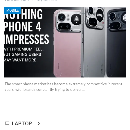
MOBILE
The smart phone market has become extremely competitive in recent
years, with brands constantly trying to deliver…
LAPTOP