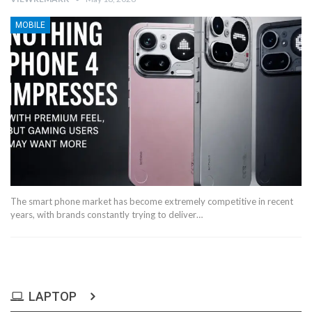
MOBILE
The smart phone market has become extremely competitive in recent
years, with brands constantly trying to deliver…
LAPTOP