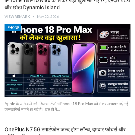
IPhone 18 Pro Max को लेकर बड़ा खुलासा! नए रंग, दमदार बैटरी
और छोटा Dynamic Island…
VIEWREMARK
May 22, 2026
IPHONE
Apple के आने वाले फ्लैगशिप स्मार्टफोन iPhone 18 Pro Max को लेकर लगातार नई-नई
जानकारियाँ सामने आ रही हैं। हाल ही में…
OnePlus N7 5G स्मार्टफोन जल्द होगा लॉन्च, दमदार फीचर्स और