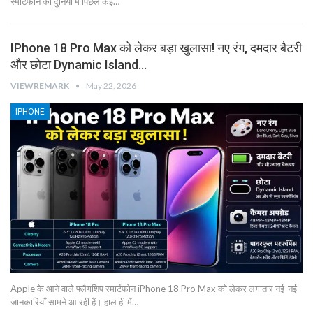
स्मार्टफोन की दुनिया में पिछले कई…
IPhone 18 Pro Max को लेकर बड़ा खुलासा! नए रंग, दमदार बैटरी
और छोटा Dynamic Island…
VIEWREMARK
May 22, 2026
IPHONE
Apple के आने वाले फ्लैगशिप स्मार्टफोन iPhone 18 Pro Max को लेकर लगातार नई-नई
जानकारियाँ सामने आ रही हैं। हाल ही में…