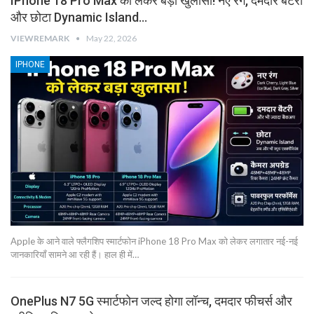
IPhone 18 Pro Max को लेकर बड़ा खुलासा! नए रंग, दमदार बैटरी
और छोटा Dynamic Island…
VIEWREMARK
May 22, 2026
IPHONE
Apple के आने वाले फ्लैगशिप स्मार्टफोन iPhone 18 Pro Max को लेकर लगातार नई-नई
जानकारियाँ सामने आ रही हैं। हाल ही में…
OnePlus N7 5G स्मार्टफोन जल्द होगा लॉन्च, दमदार फीचर्स और