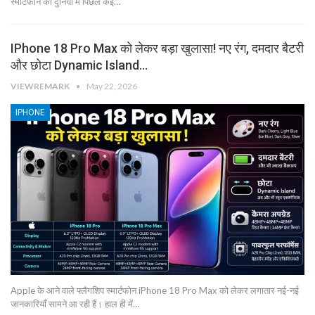
स्मार्टफोन की दुनिया में पिछले कई…
IPhone 18 Pro Max को लेकर बड़ा खुलासा! नए रंग, दमदार बैटरी
और छोटा Dynamic Island…
VIEWREMARK
May 22, 2026
IPHONE
Apple के आने वाले फ्लैगशिप स्मार्टफोन iPhone 18 Pro Max को लेकर लगातार नई-नई
जानकारियाँ सामने आ रही हैं। हाल ही में…