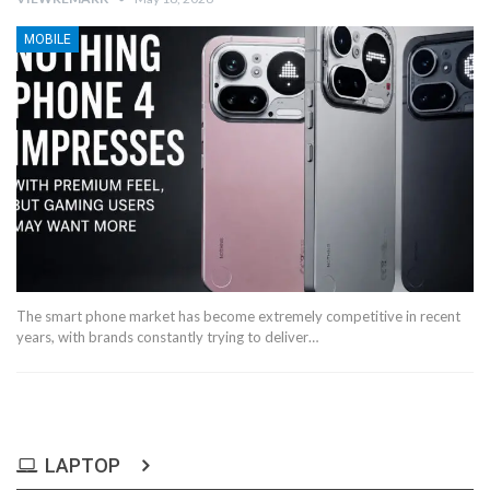
MOBILE
The smart phone market has become extremely competitive in recent
years, with brands constantly trying to deliver…
LAPTOP