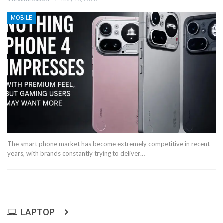
MOBILE
The smart phone market has become extremely competitive in recent
years, with brands constantly trying to deliver…
LAPTOP