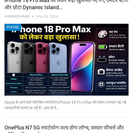
IPhone 18 Pro Max को लेकर बड़ा खुलासा! नए रंग, दमदार बैटरी
और छोटा Dynamic Island…
VIEWREMARK
May 22, 2026
IPHONE
Apple के आने वाले फ्लैगशिप स्मार्टफोन iPhone 18 Pro Max को लेकर लगातार नई-नई
जानकारियाँ सामने आ रही हैं। हाल ही में…
OnePlus N7 5G स्मार्टफोन जल्द होगा लॉन्च, दमदार फीचर्स और