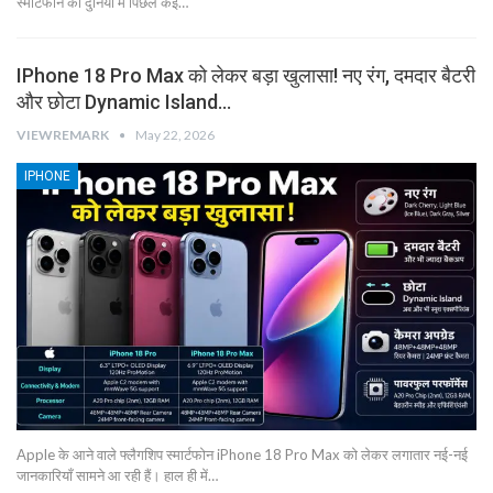
स्मार्टफोन की दुनिया में पिछले कई…
IPhone 18 Pro Max को लेकर बड़ा खुलासा! नए रंग, दमदार बैटरी
और छोटा Dynamic Island…
VIEWREMARK
May 22, 2026
IPHONE
Apple के आने वाले फ्लैगशिप स्मार्टफोन iPhone 18 Pro Max को लेकर लगातार नई-नई
जानकारियाँ सामने आ रही हैं। हाल ही में…