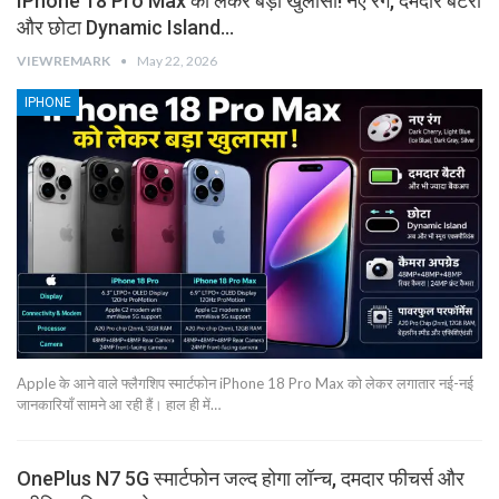
IPhone 18 Pro Max को लेकर बड़ा खुलासा! नए रंग, दमदार बैटरी
और छोटा Dynamic Island…
VIEWREMARK
May 22, 2026
IPHONE
Apple के आने वाले फ्लैगशिप स्मार्टफोन iPhone 18 Pro Max को लेकर लगातार नई-नई
जानकारियाँ सामने आ रही हैं। हाल ही में…
OnePlus N7 5G स्मार्टफोन जल्द होगा लॉन्च, दमदार फीचर्स और