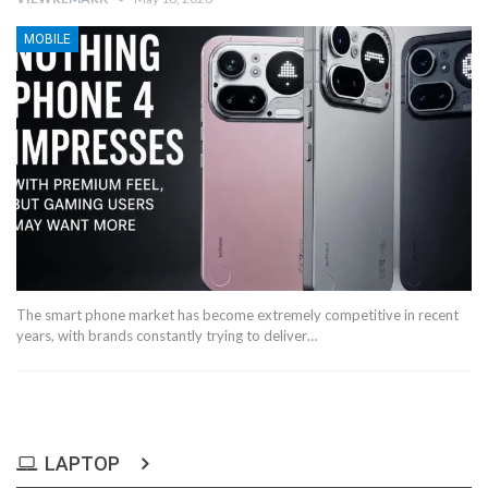
MOBILE
The smart phone market has become extremely competitive in recent
years, with brands constantly trying to deliver…
LAPTOP