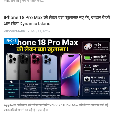
स्मार्टफोन की दुनिया में पिछले कई…
IPhone 18 Pro Max को लेकर बड़ा खुलासा! नए रंग, दमदार बैटरी
और छोटा Dynamic Island…
VIEWREMARK
May 22, 2026
IPHONE
Apple के आने वाले फ्लैगशिप स्मार्टफोन iPhone 18 Pro Max को लेकर लगातार नई-नई
जानकारियाँ सामने आ रही हैं। हाल ही में…