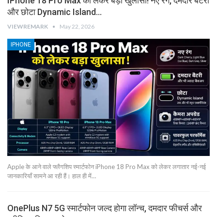
IPhone 18 Pro Max को लेकर बड़ा खुलासा! नए रंग, दमदार बैटरी
और छोटा Dynamic Island…
VIEWREMARK
May 22, 2026
IPHONE
Apple के आने वाले फ्लैगशिप स्मार्टफोन iPhone 18 Pro Max को लेकर लगातार नई-नई
जानकारियाँ सामने आ रही हैं। हाल ही में…
OnePlus N7 5G स्मार्टफोन जल्द होगा लॉन्च, दमदार फीचर्स और