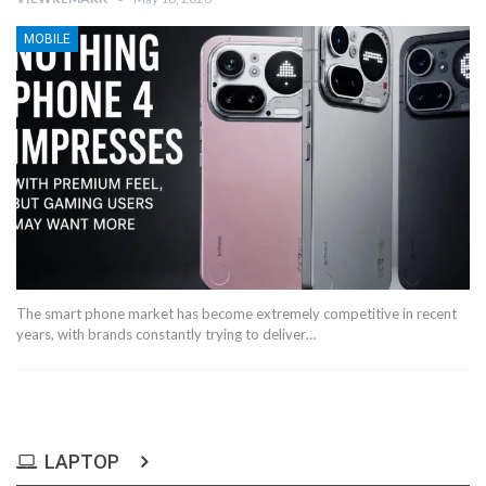
MOBILE
The smart phone market has become extremely competitive in recent
years, with brands constantly trying to deliver…
LAPTOP