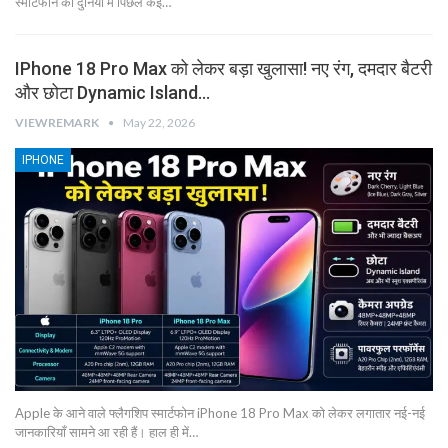
स्मार्टफोन की दुनिया में पिछले कई…
IPhone 18 Pro Max को लेकर बड़ा खुलासा! नए रंग, दमदार बैटरी
और छोटा Dynamic Island…
VIEWREMARK
May 22, 2026
IPHONE
Apple के आने वाले फ्लैगशिप स्मार्टफोन iPhone 18 Pro Max को लेकर लगातार नई-नई
जानकारियाँ सामने आ रही हैं। हाल ही में…