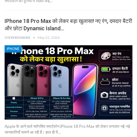
स्मार्टफोन की दुनिया में पिछले कई…
IPhone 18 Pro Max को लेकर बड़ा खुलासा! नए रंग, दमदार बैटरी
और छोटा Dynamic Island…
VIEWREMARK
May 22, 2026
IPHONE
Apple के आने वाले फ्लैगशिप स्मार्टफोन iPhone 18 Pro Max को लेकर लगातार नई-नई
जानकारियाँ सामने आ रही हैं। हाल ही में…