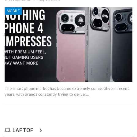
MOBILE
The smart phone market has become extremely competitive in recent
years, with brands constantly trying to deliver…
LAPTOP