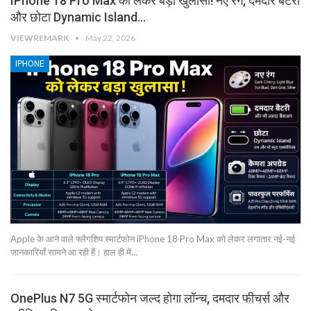
IPhone 18 Pro Max को लेकर बड़ा खुलासा! नए रंग, दमदार बैटरी
और छोटा Dynamic Island…
VIEWREMARK
May 22, 2026
IPHONE
Apple के आने वाले फ्लैगशिप स्मार्टफोन iPhone 18 Pro Max को लेकर लगातार नई-नई
जानकारियाँ सामने आ रही हैं। हाल ही में…
OnePlus N7 5G स्मार्टफोन जल्द होगा लॉन्च, दमदार फीचर्स और