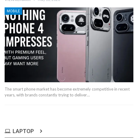
MOBILE
The smart phone market has become extremely competitive in recent
years, with brands constantly trying to deliver…
LAPTOP