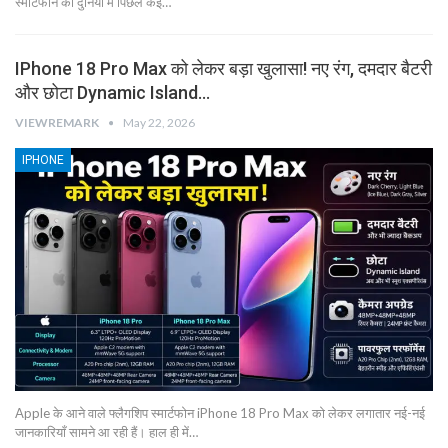
स्मार्टफोन की दुनिया में पिछले कई…
IPhone 18 Pro Max को लेकर बड़ा खुलासा! नए रंग, दमदार बैटरी
और छोटा Dynamic Island…
VIEWREMARK
May 22, 2026
IPHONE
Apple के आने वाले फ्लैगशिप स्मार्टफोन iPhone 18 Pro Max को लेकर लगातार नई-नई
जानकारियाँ सामने आ रही हैं। हाल ही में…