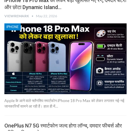
IPhone 18 Pro Max को लेकर बड़ा खुलासा! नए रंग, दमदार बैटरी
और छोटा Dynamic Island…
VIEWREMARK
May 22, 2026
IPHONE
Apple के आने वाले फ्लैगशिप स्मार्टफोन iPhone 18 Pro Max को लेकर लगातार नई-नई
जानकारियाँ सामने आ रही हैं। हाल ही में…
OnePlus N7 5G स्मार्टफोन जल्द होगा लॉन्च, दमदार फीचर्स और