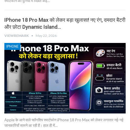
स्मार्टफोन की दुनिया में पिछले कई…
IPhone 18 Pro Max को लेकर बड़ा खुलासा! नए रंग, दमदार बैटरी
और छोटा Dynamic Island…
VIEWREMARK
May 22, 2026
IPHONE
Apple के आने वाले फ्लैगशिप स्मार्टफोन iPhone 18 Pro Max को लेकर लगातार नई-नई
जानकारियाँ सामने आ रही हैं। हाल ही में…