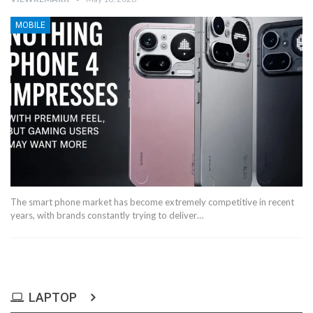
MOBILE
The smart phone market has become extremely competitive in recent
years, with brands constantly trying to deliver…
LAPTOP