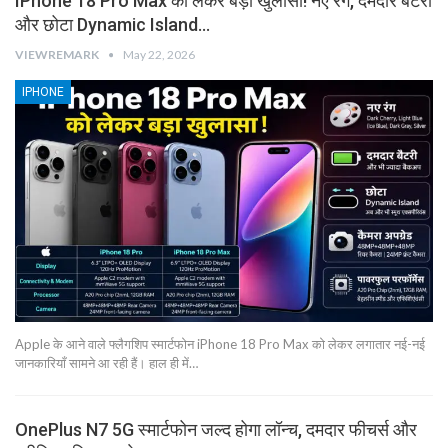
IPhone 18 Pro Max को लेकर बड़ा खुलासा! नए रंग, दमदार बैटरी
और छोटा Dynamic Island…
VIEWREMARK
May 22, 2026
IPHONE
Apple के आने वाले फ्लैगशिप स्मार्टफोन iPhone 18 Pro Max को लेकर लगातार नई-नई
जानकारियाँ सामने आ रही हैं। हाल ही में…
OnePlus N7 5G स्मार्टफोन जल्द होगा लॉन्च, दमदार फीचर्स और