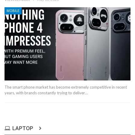
MOBILE
The smart phone market has become extremely competitive in recent
years, with brands constantly trying to deliver…
LAPTOP