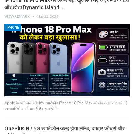
IPhone 18 Pro Max को लेकर बड़ा खुलासा! नए रंग, दमदार बैटरी
और छोटा Dynamic Island…
VIEWREMARK
May 22, 2026
IPHONE
Apple के आने वाले फ्लैगशिप स्मार्टफोन iPhone 18 Pro Max को लेकर लगातार नई-नई
जानकारियाँ सामने आ रही हैं। हाल ही में…
OnePlus N7 5G स्मार्टफोन जल्द होगा लॉन्च, दमदार फीचर्स और