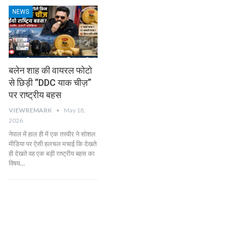
NEWS
बलेन शाह की वायरल फोटो
से छिड़ी “DDC याक चीज़”
पर राष्ट्रीय बहस
VIEWREMARK
May 18,
2026
नेपाल में हाल ही में एक तस्वीर ने सोशल
मीडिया पर ऐसी हलचल मचाई कि देखते
ही देखते वह एक बड़ी राष्ट्रीय बहस का
विषय…