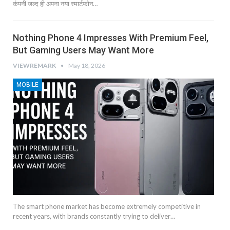
कंपनी जल्द ही अपना नया स्मार्टफोन…
Nothing Phone 4 Impresses With Premium Feel,
But Gaming Users May Want More
VIEWREMARK
May 18, 2026
MOBILE
The smart phone market has become extremely competitive in
recent years, with brands constantly trying to deliver…